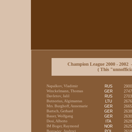
Champion League 2000 - 2002 
( This "unnofficia
Napalkov, Vladimir
RUS
2900
Winckelmann, Thomas
GER
2747
Davletov, Jalil
RUS
2703
Butnorius, Algimantas
LTU
2676
Mrs. Burghoff, Annemarie
GER
2665
Bartsch, Gerhard
GER
2638
Bauer, Wolfgang
GER
2630
Dosi, Alberto
ITA
2628
IM Boger, Raymond
NOR
2625
Borowiec, Andrzej
POL
2618