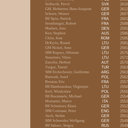
Sedlacek, Pavol
SVK
2616
GM, Hofstetter, Hans-Joaquim
GER
2612
Schoen, Werner
GER
2607
IM Spitz, Patrick
FRA
2601
Seradimigni, Robert
FRA
2598
Madsen, Jens
DEN
2591
Kerr, Stephen
AUS
2586
Chiru, Ioan
ROM
2585
Dr.Krylo, Risard
LTU
2581
GM Nickel, Arno
GER
2581
SIM Kupsys, Alfonsas
LTU
2575
Strautinis, Vilnis
LTU
2572
Zanolin, Herbert
AUT
2570
Turgut, Tansel
TUR
2563
SIM Etchechoury, Guillermo
ARG
2563
Bartosik, Jozef
POL
2562
Benatar, Eric
FRA
2557
IM Dambrauskas, Virginijus
LTU
2556
Krol, Wladyslaw
POL
2555
IM Ruemmele, Michael
GER
2554
Mortarini, Marco
ITA
2553
IM Schmitzer, Klaus
GER
2552
SIM Coleman, Peter
ENG
2551
Auch, Stefan
GER
2551
SIM Schneider, Wolfgang
GER
2549
IM Sabaev, Sergey
RUS
2549