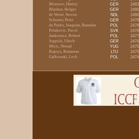
Morozov, Dmitry
GER
2483
Blauhut, Holger
GER
2480
de Weert, Steven
NDL
2480
Schuster, Peter
GER
2478
da Pinho, Joaquim, Brandao
POL
2478
Polakovic, Pavol
SVK
2478
Jankowicz, Robert
POL
2477
Joppich, Ulrich
GER
2476
Micic, Nenad
YUG
2475
Rupsys, Rimantas
LTU
2475
Galkowski, Lech
POL
2474