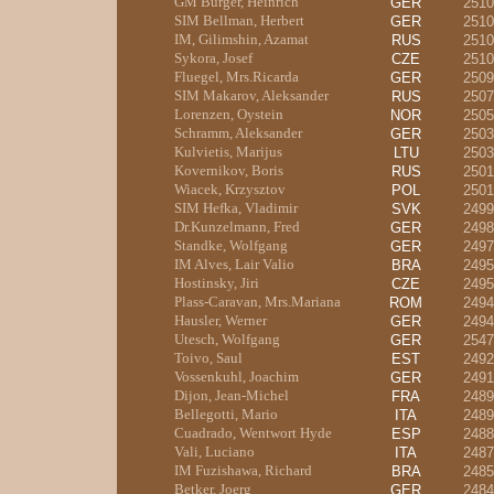
GM Burger, Heinrich
GER
2510
SIM Bellman, Herbert
GER
2510
IM, Gilimshin, Azamat
RUS
2510
Sykora, Josef
CZE
2510
Fluegel, Mrs.Ricarda
GER
2509
SIM Makarov, Aleksander
RUS
2507
Lorenzen, Oystein
NOR
2505
Schramm, Aleksander
GER
2503
Kulvietis, Marijus
LTU
2503
Kovernikov, Boris
RUS
2501
Wiacek, Krzysztov
POL
2501
SIM Hefka, Vladimir
SVK
2499
Dr.Kunzelmann, Fred
GER
2498
Standke, Wolfgang
GER
2497
IM Alves, Lair Valio
BRA
2495
Hostinsky, Jiri
CZE
2495
Plass-Caravan, Mrs.Mariana
ROM
2494
Hausler, Werner
GER
2494
Utesch, Wolfgang
GER
2547
Toivo, Saul
EST
2492
Vossenkuhl, Joachim
GER
2491
Dijon, Jean-Michel
FRA
2489
Bellegotti, Mario
ITA
2489
Cuadrado, Wentwort Hyde
ESP
2488
Vali, Luciano
ITA
2487
IM Fuzishawa, Richard
BRA
2485
Betker, Joerg
GER
2484