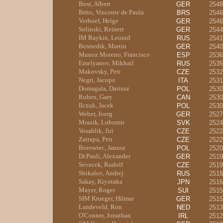
Bost, Albert
GER
2548
Brito, Vincente de Paula
BRS
2546
Verhoef, Helge
GER
2546
Solinski, Reinert
GER
2544
IM Raykin, Leonid
RUS
2541
Bennedik, Martin
GER
2540
Munoz Moreno, Francisco
ESP
2536
Emelyanov, Mikhail
RUS
2535
Makovsky, Petr
CZE
2532
Negri, Jacopo
ITA
2531
Domagala, Dariusz
POL
2530
Ruben, Gary
CAN
2530
Ilczuk, Jacek
POL
2530
Weber, Joerg
GER
2527
Mrazik, Lubomir
SVK
2524
Vosahlik, Jiri
CZE
2522
Zatrapa, Petr
CZE
2522
Borowiec, Janusz
POL
2520
Dr.Pauli, Alexander
GER
2519
Sevecek, Rudolf
CZE
2519
Shikalov, Andrej
RUS
2518
Sakay, Kiyotaka
JPN
2516
Mayer, Roger
SUI
2515
SIM Krueger, Hilmar
GER
2515
Landeveld, Ron
NED
2513
O'Conner, Jonathan
IRL
2512